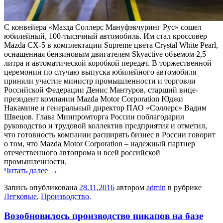
С конвейера «Мазда Соллерс Мануфэкчуринг Рус» сошел
юбилейный, 100-тысячный автомобиль. Им стал кроссовер
Mazda СХ-5 в комплектации Supreme цвета Crystal White Pearl,
оснащенная бензиновым двигателем Skyactive объемом 2,5
литра и автоматической коробкой передач. В торжественной
церемонии по случаю выпуска юбилейного автомобиля
приняли участие министр промышленности и торговли
Российской Федерации Денис Мантуров, старший вице-
президент компании Mazda Motor Corporation Юджи
Накамине и генеральный директор ПАО «Соллерс» Вадим
Швецов. Глава Минпромторга России поблагодарил
руководство и трудовой коллектив предприятия и отметил,
что готовность компании расширять бизнес в России говорит
о том, что Mazda Motor Corporation – надежный партнер
отечественного автопрома и всей российской
промышленности.
Читать далее
→
Запись опубликована
28.11.2016
автором
admin
в рубрике
Легковые
,
Производство
.
Возобновилось производство пикапов на базе