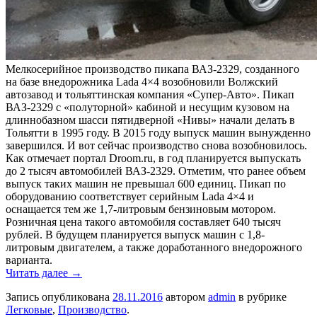
Мелкосерийное производство пикапа ВАЗ-2329, созданного
на базе внедорожника Lada 4×4 возобновили Волжский
автозавод и тольяттинская компания «Супер-Авто». Пикап
ВАЗ-2329 с «полуторной» кабиной и несущим кузовом на
длиннобазном шасси пятидверной «Нивы» начали делать в
Тольятти в 1995 году. В 2015 году выпуск машин вынужденно
завершился. И вот сейчас производство снова возобновилось.
Как отмечает портал Droom.ru, в год планируется выпускать
до 2 тысяч автомобилей ВАЗ-2329. Отметим, что ранее объем
выпуск таких машин не превышал 600 единиц. Пикап по
оборудованию соответствует серийным Lada 4×4 и
оснащается тем же 1,7-литровым бензиновым мотором.
Розничная цена такого автомобиля составляет 640 тысяч
рублей. В будущем планируется выпуск машин с 1,8-
литровым двигателем, а также доработанного внедорожного
варианта.
Читать далее
→
Запись опубликована
28.11.2016
автором
admin
в рубрике
Легковые
,
Производство
.