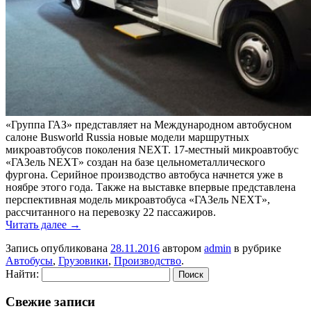
«Группа ГАЗ» представляет на Международном автобусном
салоне Busworld Russia новые модели маршрутных
микроавтобусов поколения NEXT. 17-местный микроавтобус
«ГАЗель NEXT» создан на базе цельнометаллического
фургона. Серийное производство автобуса начнется уже в
ноябре этого года. Также на выставке впервые представлена
перспективная модель микроавтобуса «ГАЗель NEXT»,
рассчитанного на перевозку 22 пассажиров.
Читать далее
→
Запись опубликована
28.11.2016
автором
admin
в рубрике
Автобусы
,
Грузовики
,
Производство
.
Найти:
Свежие записи