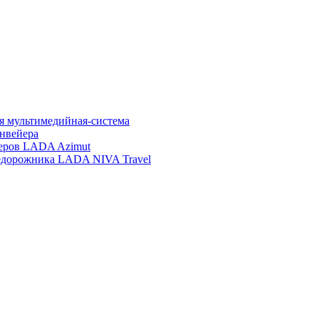
ая мультимедийная-система
нвейера
еров LADA Azimut
недорожника LADA NIVA Travel