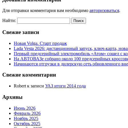
Для отправки комментария вам необходимо
авторизоваться
.
Найти:
Свежие записи
Новая Volga. Старт продаж
Lada Vesta 2026: дистанционный запуск, ключ-карта, нов
Первый предсерийный электромобиль «Атом» сошел с ко
На АВТОВАЗе собрано около 100 предсерийных кроссов
Начинаются отгрузки в дилерскую сеть обновленного в
Свежие комментарии
Robert
к записи
УАЗ итоги 2014 года
Архивы
Июнь 2026
Февраль 2026
Ноябрь 2025
Октябрь 2025