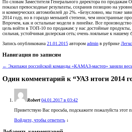
По словам Заместителя Генерального директора по продажам
показал превосходные результаты, сохранив позицию на уровне
и коммерческих автомобилей до 2%. «Безусловно, мы тоже зав
2014 году, но в гораздо меньшей степени, чем иностранные п
Впрочем, как и остальные модели в линейке. Все производство
цель войти в ТОП-10 по продажам: у нас достойные продукты,
сильная, устойчивая дилерская сеть; очень лояльные к нашем
Запись опубликована
21.01.2015
автором
admin
в рубрике
Легк
Навигация по записям
←
Экипажи российской команды «КАМАЗ-мастер» заняли весь 
Один комментарий к “
УАЗ итоги 2014 г
Robert
04.01.2017 в 03:42
Приветствую Вас просьба, подскажите пожалуйста этот п
Войдите, чтобы ответить
↓
Добавить комментарий