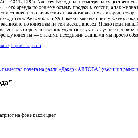
 ОАО «СОЛЛЕРС» Алексея Володина, несмотря на существенную 
 15-ого бренда по общему объему продаж в России, а так же зн
исим от внешнеполитических и экономических факторов, которы
роизводители. Автомобили УАЗ имеют высочайший уровень локал
 расписано по клиентам на три месяца вперед. Я даю позитивны
 качество которых постоянно улучшается; у нас лучшее ценово
у бренду клиенты — с такими исходными данными мы просто обяз
овые
,
Производство
.
пьедестал почета на ралли «Дакар»
АВТОВАЗ увеличил рыночную
ода
”
атриот на фоне какой цвет