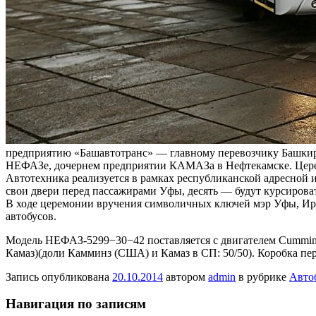
предприятию «Башавтотранс» — главному перевозчику Башкир
НЕФАЗе, дочернем предприятии КАМАЗа в Нефтекамске. Церем
Автотехника реализуется в рамках республиканской адресной
свои двери перед пассажирами Уфы, десять — будут курсирова
В ходе церемонии вручения символичных ключей мэр Уфы, Ирек
автобусов.
Модель НЕФАЗ-5299−30−42 поставляется с двигателем Cummins 
Камаз)(доли Камминз (США) и Камаз в СП: 50/50). Коробка пер
Запись опубликована
20.10.2014
автором
admin
в рубрике
Авто
Навигация по записям