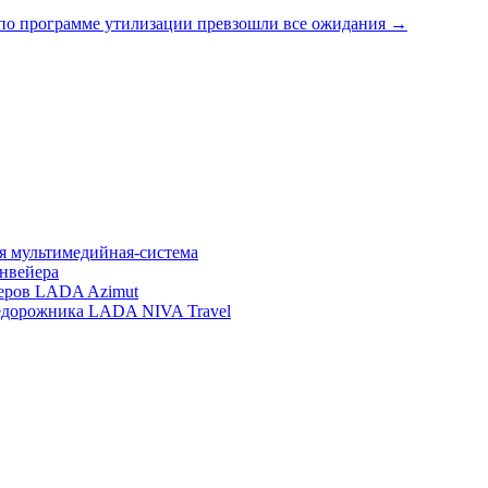
о программе утилизации превзошли все ожидания
→
ая мультимедийная-система
нвейера
еров LADA Azimut
недорожника LADA NIVA Travel