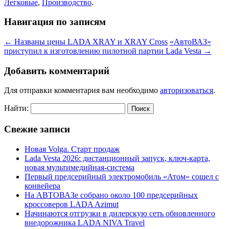
Легковые
,
Производство
.
Навигация по записям
←
Названы цены LADA XRAY и XRAY Cross
«АвтоВАЗ»
приступил к изготовлению пилотной партии Lada Vesta
→
Добавить комментарий
Для отправки комментария вам необходимо
авторизоваться
.
Найти:
Свежие записи
Новая Volga. Старт продаж
Lada Vesta 2026: дистанционный запуск, ключ-карта,
новая мультимедийная-система
Первый предсерийный электромобиль «Атом» сошел с
конвейера
На АВТОВАЗе собрано около 100 предсерийных
кроссоверов LADA Azimut
Начинаются отгрузки в дилерскую сеть обновленного
внедорожника LADA NIVA Travel