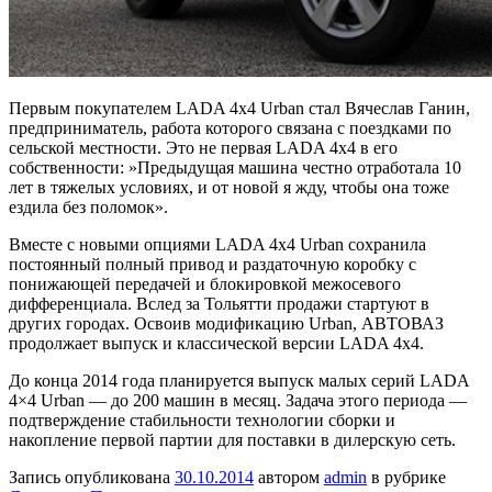
Первым покупателем LADA 4х4 Urban стал Вячеслав Ганин,
предприниматель, работа которого связана с поездками по
сельской местности. Это не первая LADA 4х4 в его
собственности: »Предыдущая машина честно отработала 10
лет в тяжелых условиях, и от новой я жду, чтобы она тоже
ездила без поломок».
Вместе с новыми опциями LADA 4х4 Urban сохранила
постоянный полный привод и раздаточную коробку с
понижающей передачей и блокировкой межосевого
дифференциала. Вслед за Тольятти продажи стартуют в
других городах. Освоив модификацию Urban, АВТОВАЗ
продолжает выпуск и классической версии LADA 4х4.
До конца 2014 года планируется выпуск малых серий LADA
4×4 Urban — до 200 машин в месяц. Задача этого периода —
подтверждение стабильности технологии сборки и
накопление первой партии для поставки в дилерскую сеть.
Запись опубликована
30.10.2014
автором
admin
в рубрике