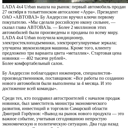
LADA 4х4 Urban вышла на рынок: первый автомобиль продан
27 октября в тольяттинском автосалоне »Аура». Президент
ОАО »АВТОВАЗ» Бу Андерссон вручил ключи первому
покупателю. »Мы сделали российскую икону сильнее, —
сказал глава АВТОВАЗа. — Более 2 миллионов этих
автомобилей были произведены и проданы по всему миру.
LADA 4х4 Urban получила кондиционер,
электростеклоподъемники, электрорегулируемые зеркала;
улучшена звукоизоляция машины. Кроме того, клиенту
предложено три варианта цвета »металлик». Стартовая цена
новинки — 402 тысячи рублей».
Более комфортабельный салон.
Бу Андерссон поблагодарил инженеров, специалистов-
производственников, поставщиков: »Все работы по созданию
нового автомобиля были выполнены за 4 месяца. И это
достижение всей команды».
Среди тех, кто поздравил автостроителей с началом продаж
новинки, был заместитель министра экономического
развития, инвестиций и торговли Самарской области
Дмитрий Горбунов: »Вывод на рынок нового продукта — это
важное событие, учитывая сегодняшнюю непростую
экономическую и политическую ситуацию. Два года назад