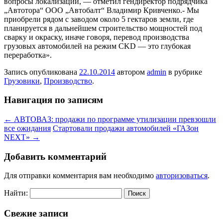
вопросы локализации, — отметил гендиректор подрядчика
„Автотора“ ООО „Автобалт“ Владимир Кривченко.- Мы
приобрели рядом с заводом около 5 гектаров земли, где
планируется в дальнейшем строительство мощностей под
сварку и окраску, иначе говоря, перевод производства
грузовых автомобилей на режим CKD — это глубокая
переработка».
Запись опубликована
22.10.2014
автором
admin
в рубрике
Грузовики
,
Производство
.
Навигация по записям
←
АВТОВАЗ: продажи по программе утилизации превзошли
все ожидания
Стартовали продажи автомобилей «ГАЗон
NEXT»
→
Добавить комментарий
Для отправки комментария вам необходимо
авторизоваться
.
Найти:
Свежие записи