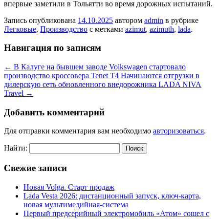
впервые заметили в Тольятти во время дорожных испытаний.
Запись опубликована
14.10.2025
автором
admin
в рубрике
Легковые
,
Производство
с метками
azimut
,
azimuth
,
lada
.
Навигация по записям
←
В Калуге на бывшем заводе Volkswagen стартовало
производство кроссовера Tenet T4
Начинаются отгрузки в
дилерскую сеть обновленного внедорожника LADA NIVA
Travel
→
Добавить комментарий
Для отправки комментария вам необходимо
авторизоваться
.
Найти:
Свежие записи
Новая Volga. Старт продаж
Lada Vesta 2026: дистанционный запуск, ключ-карта,
новая мультимедийная-система
Первый предсерийный электромобиль «Атом» сошел с