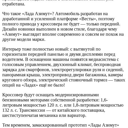
отработана.
Что такое «Лада Азимут»? Автомобиль разработан на
доработанной и усиленной платформе «Весты», поэтому
полного привода у кроссовера не будет — только передний.
Дизайн новинки выполнен в новом стиле, благодаря чему
«Азимут» выглядит вполне современно и совсем не похож на
другие модели марки.
Интерьер тоже полностью новый: с вытянутой по
горизонтали передней панелью и двумя дисплеями перед
водителем. В оснащении машины появятся медиасистема с
голосовым управлением, двухзонный климат, беспроводная
зарядка для смартфонов, электрорегулировки руля и сидений,
панорамная крыша, электропривод двери багажника, камеры
кругового обзора, электрический стояночный тормоз — таких
опций на «Ладах» ещё не было!
Кроссовер будут оснащать модернизированными
бензиновыми моторами собственной разработки: 1,6-
литровым мощностью 120 л. с. или 1,8-литровым мощностью
132 л. с. Трансмиссии — от китайского поставщика,
шестиступенчатая механика или вариатор.
Тем временем, замаскированный прототип «Лады Азимут»