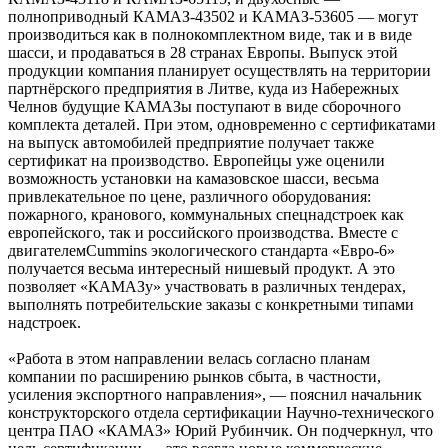
полноприводный КАМАЗ-43502 и КАМАЗ-53605 — могут
производиться как в полнокомплектном виде, так и в виде
шасси, и продаваться в 28 странах Европы. Выпуск этой
продукции компания планирует осуществлять на территории
партнёрского предприятия в Литве, куда из Набережных
Челнов будущие КАМАЗы поступают в виде сборочного
комплекта деталей. При этом, одновременно с сертификатами
на выпуск автомобилей предприятие получает также
сертификат на производство. Европейцы уже оценили
возможность установки на камазовское шасси, весьма
привлекательное по цене, различного оборудования:
пожарного, кранового, коммунальных спецнадстроек как
европейского, так и российского производства. Вместе с
двигателемCummins экологического стандарта «Евро-6»
получается весьма интересный нишевый продукт. А это
позволяет «КАМАЗу» участвовать в различных тендерах,
выполнять потребительские заказы с конкретными типами
надстроек.
«Работа в этом направлении велась согласно планам
компании по расширению рынков сбыта, в частности,
усиления экспортного направления», — пояснил начальник
конструкторского отдела сертификации Научно-технического
центра ПАО «КАМАЗ» Юрий Рубинчик. Он подчеркнул, что