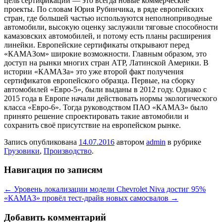
цель сертификации — это всегда новые коммерческие
проекты. По словам Юрия Рубинчика, в ряде европейских
стран, где большей частью используются неполноприводные
автомобили, высокую оценку заслужили тяговые способности
камазовских автомобилей, и потому есть планы расширения
линейки. Европейские сертификаты открывают перед
«КАМАЗом» широкие возможности. Главным образом, это
доступ на рынки многих стран АТР, Латинской Америки. В
истории «КАМАЗа» это уже второй факт получения
сертификатов европейского образца. Первые, на сборку
автомобилей «Евро-5», были выданы в 2012 году. Однако с
2015 года в Европе начали действовать нормы экологического
класса «Евро-6». Тогда руководством ПАО «КАМАЗ» было
принято решение спроектировать такие автомобили и
сохранить своё присутствие на европейском рынке.
Запись опубликована
14.07.2016
автором
admin
в рубрике
Грузовики
,
Производство
.
Навигация по записям
←
Уровень локализации модели Chevrolet Niva достиг 95%
«КАМАЗ» провёл тест-драйв новых самосвалов
→
Добавить комментарий