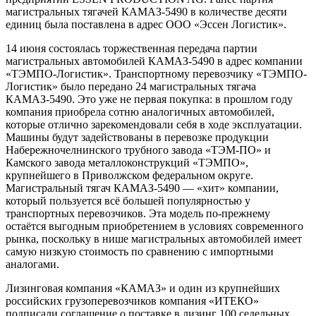
магистральных тягачей КАМАЗ-5490 в количестве десяти
единиц была поставлена в адрес ООО «Эссен Логистик».
14 июня состоялась торжественная передача партии
магистральных автомобилей КАМАЗ-5490 в адрес компании
«ТЭМПО-Логистик». Транспортному перевозчику «ТЭМПО-
Логистик» было передано 24 магистральных тягача
КАМАЗ-5490. Это уже не первая покупка: в прошлом году
компания приобрела сотню аналогичных автомобилей,
которые отлично зарекомендовали себя в ходе эксплуатации.
Машины будут задействованы в перевозке продукции
Набережночелнинского трубного завода «ТЭМ-ПО» и
Камского завода металлоконструкций «ТЭМПО»,
крупнейшего в Приволжском федеральном округе.
Магистральный тягач КАМАЗ-5490 — «хит» компании,
который пользуется всё большей популярностью у
транспортных перевозчиков. Эта модель по-прежнему
остаётся выгодным приобретением в условиях современного
рынка, поскольку в нише магистральных автомобилей имеет
самую низкую стоимость по сравнению с импортными
аналогами.
Лизинговая компания «КАМАЗ» и один из крупнейших
российских грузоперевозчиков компания «ИТЕКО»
подписали соглашение о поставке в лизинг 100 седельных