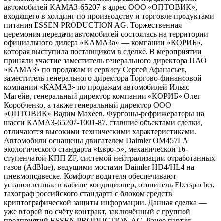
автомобилей КАМАЗ-65207 в адрес ООО «ОПТОВИК»,
входящего в холдинг по производству и торговле продуктами
питания ESSEN PRODUCTION AG. Торжественная
церемония передачи автомобилей состоялась на территории
официального дилера «КАМАЗа» — компании «КОРИБ»,
которая выступила поставщиком в сделке. В мероприятии
приняли участие заместитель генерального директора ПАО
«КАМАЗ» по продажам и сервису Сергей Афанасьев,
заместитель генерального директора Торгово-финансовой
компании «КАМАЗ» по продажам автомобилей Ильяс
Магейв, генеральный директор компании «КОРИБ» Олег
Коробченко, а также генеральный директор ООО
«ОПТОВИК» Вадим Махеев. Фургоны-рефрижераторы на
шасси КАМАЗ-65207-1001-87, ставшие объектами сделки,
отличаются высокими техническими характеристиками.
Автомобили оснащены двигателем Daimler OM457LA
экологического стандарта «Евро-5», механической 16-
ступенчатой КПП ZF, системой нейтрализации отработанных
газов (AdBlue), ведущими мостами Daimler HD4/HL4 на
пневмоподвеске. Комфорт водителя обеспечивают
установленные в кабине кондиционер, отопитель Eberspacher,
тахограф российского стандарта с блоком средств
криптографической защиты информации. Данная сделка —
уже второй по счёту контракт, заключённый с группой
предприятий ESSEN PRODUCTION AG. Ранее партия