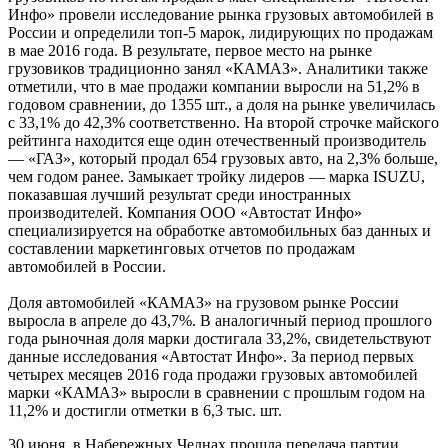
Инфо» провели исследование рынка грузовых автомобилей в
России и определили топ-5 марок, лидирующих по продажам
в мае 2016 года. В результате, первое место на рынке
грузовиков традиционно занял «КАМАЗ». Аналитики также
отметили, что в мае продажи компании выросли на 51,2% в
годовом сравнении, до 1355 шт., а доля на рынке увеличилась
с 33,1% до 42,3% соответственно. На второй строчке майского
рейтинга находится еще один отечественный производитель
— «ГАЗ», который продал 654 грузовых авто, на 2,3% больше,
чем годом ранее. Замыкает тройку лидеров — марка ISUZU,
показавшая лучший результат среди иностранных
производителей. Компания ООО «Автостат Инфо»
специализируется на обработке автомобильных баз данных и
составлении маркетинговых отчетов по продажам
автомобилей в России.
Доля автомобилей «КАМАЗ» на грузовом рынке России
выросла в апреле до 43,7%. В аналогичный период прошлого
года рыночная доля марки достигала 33,2%, свидетельствуют
данные исследования «Автостат Инфо». За период первых
четырех месяцев 2016 года продажи грузовых автомобилей
марки «КАМАЗ» выросли в сравнении с прошлым годом на
11,2% и достигли отметки в 6,3 тыс. шт.
30 июня, в Набережных Челнах прошла передача партии