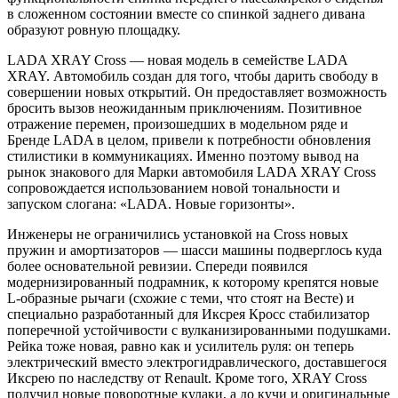
в сложенном состоянии вместе со спинкой заднего дивана
образуют ровную площадку.
LADA XRAY Cross — новая модель в семействе LADA
XRAY. Автомобиль создан для того, чтобы дарить свободу в
совершении новых открытий. Он предоставляет возможность
бросить вызов неожиданным приключениям. Позитивное
отражение перемен, произошедших в модельном ряде и
Бренде LADA в целом, привели к потребности обновления
стилистики в коммуникациях. Именно поэтому вывод на
рынок знакового для Марки автомобиля LADA XRAY Cross
сопровождается использованием новой тональности и
запуском слогана: «LADA. Новые горизонты».
Инженеры не ограничились установкой на Cross новых
пружин и амортизаторов — шасси машины подверглось куда
более основательной ревизии. Спереди появился
модернизированный подрамник, к которому крепятся новые
L-образные рычаги (схожие с теми, что стоят на Весте) и
специально разработанный для Иксрея Кросс стабилизатор
поперечной устойчивости с вулканизированными подушками.
Рейка тоже новая, равно как и усилитель руля: он теперь
электрический вместо электрогидравлического, доставшегося
Иксрею по наследству от Renault. Кроме того, XRAY Cross
получил новые поворотные кулаки, а до кучи и оригинальные