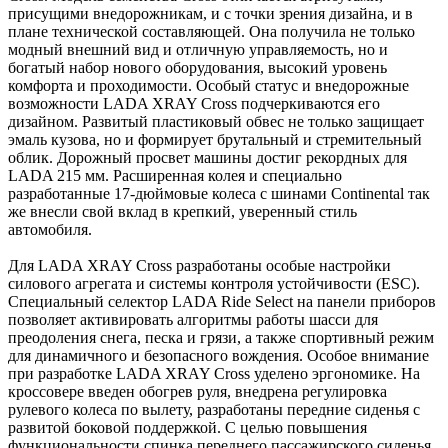
присущими внедорожникам, и с точки зрения дизайна, и в
плане технической составляющей. Она получила не только
модный внешний вид и отличную управляемость, но и
богатый набор нового оборудования, высокий уровень
комфорта и проходимости. Особый статус и внедорожные
возможности LADA XRAY Cross подчеркиваются его
дизайном. Развитый пластиковый обвес не только защищает
эмаль кузова, но и формирует брутальный и стремительный
облик. Дорожный просвет машины достиг рекордных для
LADA 215 мм. Расширенная колея и специально
разработанные 17-дюймовые колеса с шинами Continental так
же внесли свой вклад в крепкий, уверенный стиль
автомобиля.
Для LADA XRAY Cross разработаны особые настройки
силового агрегата и системы контроля устойчивости (ESC).
Специальный селектор LADA Ride Select на панели приборов
позволяет активировать алгоритмы работы шасси для
преодоления снега, песка и грязи, а также спортивный режим
для динамичного и безопасного вождения. Особое внимание
при разработке LADA XRAY Cross уделено эргономике. На
кроссовере введен обогрев руля, внедрена регулировка
рулевого колеса по вылету, разработаны передние сиденья с
развитой боковой поддержкой. С целью повышения
функциональности спинка переднего пассажирского сиденья