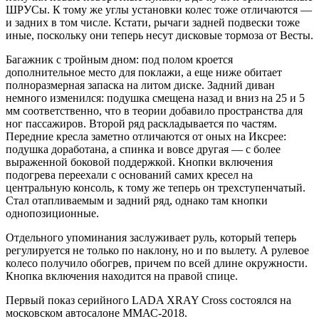
ШРУСы. К тому же углы установки колес тоже отличаются —
и задних в том числе. Кстати, рычаги задней подвески тоже
иные, поскольку они теперь несут дисковые тормоза от Весты.
Багажник с тройным дном: под полом кроется
дополнительное место для поклажи, а еще ниже обитает
полноразмерная запаска на литом диске. Задний диван
немного изменился: подушка смещена назад и вниз на 25 и 5
мм соответственно, что в теории добавило пространства для
ног пассажиров. Второй ряд раскладывается по частям.
Передние кресла заметно отличаются от оных на Иксрее:
подушка доработана, а спинка и вовсе другая — с более
выраженной боковой поддержкой. Кнопки включения
подогрева переехали с оснований самих кресел на
центральную консоль, к тому же теперь он трехступенчатый.
Стал отапливаемым и задний ряд, однако там кнопки
однопозиционные.
Отдельного упоминания заслуживает руль, который теперь
регулируется не только по наклону, но и по вылету. А рулевое
колесо получило обогрев, причем по всей длине окружности.
Кнопка включения находится на правой спице.
Первый показ серийного LADA XRAY Cross состоялся на
московском автосалоне ММАС-2018.