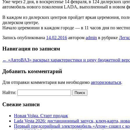
Уже через 2 дня, в воскресенье 14 февраля, в 124 дилерских 
автомобиль нового поколения LADA, выполненный в новом фи
В каждом из дилерских центров пройдет яркая церемония, по
дилерском центре.
Начало церемонии в каждом городе — в 11 часов дня по местно
Запись опубликована
14.02.2016
автором
admin
в рубрике
Легк
Навигация по записям
←
«АвтоВАЗ» раскрыл характеристики и цену бюджетной вер
Добавить комментарий
Для отправки комментария вам необходимо
авторизоваться
.
Найти:
Свежие записи
Новая Volga. Старт продаж
Lada Vesta 2026: дистанционный запуск, ключ-карта, нов
Первый предсерийный электромобиль «Атом» сошел с ко