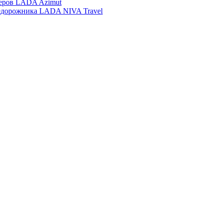
еров LADA Azimut
недорожника LADA NIVA Travel