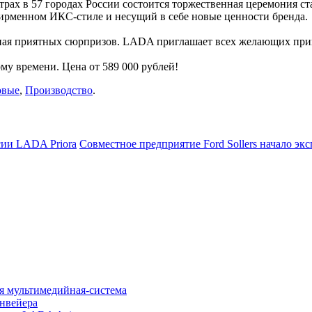
центрах в 57 городах России состоится торжественная церемони
рменном ИКС-стиле и несущий в себе новые ценности бренда.
лная приятных сюрпризов. LADA приглашает всех желающих прин
му времени. Цена от 589 000 рублей!
овые
,
Производство
.
сии LADA Priora
Совместное предприятие Ford Sollers начало экс
ая мультимедийная-система
нвейера