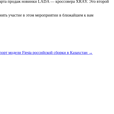
я старта продаж новинки LADA — кроссовера XRAY. Это второй
ять участие в этом мероприятии в ближайшем к вам
порт модели Fiesta российской сборки в Казахстан
→