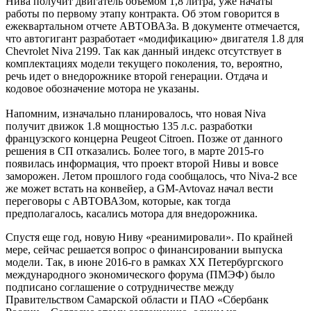
Нива получит двигатель объемом 1,8 литра, уже начаты
работы по первому этапу контракта. Об этом говорится в
ежеквартальном отчете АВТОВАЗа. В документе отмечается,
что автогигант разработает «модификацию» двигателя 1.8 для
Chevrolet Niva 2199. Так как данный индекс отсутствует в
комплектациях модели текущего поколения, то, вероятно,
речь идет о внедорожнике второй генерации. Отдача и
кодовое обозначение мотора не указаны.
Напомним, изначально планировалось, что новая Niva
получит движок 1.8 мощностью 135 л.с. разработки
французского концерна Peugeot Citroen. Позже от данного
решения в СП отказались. Более того, в марте 2015-го
появилась информация, что проект второй Нивы и вовсе
заморожен. Летом прошлого года сообщалось, что Niva-2 все
же может встать на конвейер, а GM-Avtovaz начал вести
переговоры с АВТОВАЗом, которые, как тогда
предполагалось, касались мотора для внедорожника.
Спустя еще год, новую Ниву «реанимировали». По крайней
мере, сейчас решается вопрос о финансировании выпуска
модели. Так, в июне 2016-го в рамках XX Петербургского
международного экономического форума (ПМЭФ) было
подписано соглашение о сотрудничестве между
Правительством Самарской области и ПАО «Сбербанк