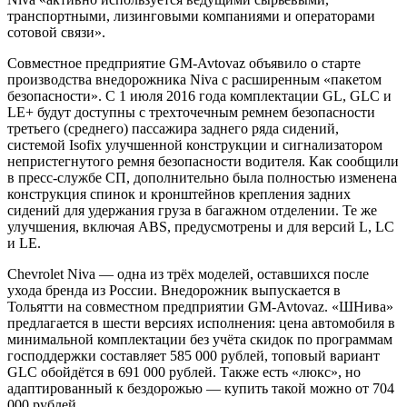
транспортными, лизинговыми компаниями и операторами
сотовой связи».
Совместное предприятие GM-Avtovaz объявило о старте
производства внедорожника Niva с расширенным «пакетом
безопасности». С 1 июля 2016 года комплектации GL, GLC и
LE+ будут доступны с трехточечным ремнем безопасности
третьего (среднего) пассажира заднего ряда сидений,
системой Isofix улучшенной конструкции и сигнализатором
непристегнутого ремня безопасности водителя. Как сообщили
в пресс-службе СП, дополнительно была полностью изменена
конструкция спинок и кронштейнов крепления задних
сидений для удержания груза в багажном отделении. Те же
улучшения, включая ABS, предусмотрены и для версий L, LC
и LE.
Chevrolet Niva — одна из трёх моделей, оставшихся после
ухода бренда из России. Внедорожник выпускается в
Тольятти на совместном предприятии GM-Avtovaz. «ШНива»
предлагается в шести версиях исполнения: цена автомобиля в
минимальной комплектации без учёта скидок по программам
господдержки составляет 585 000 рублей, топовый вариант
GLC обойдётся в 691 000 рублей. Также есть «люкс», но
адаптированный к бездорожью — купить такой можно от 704
000 рублей.