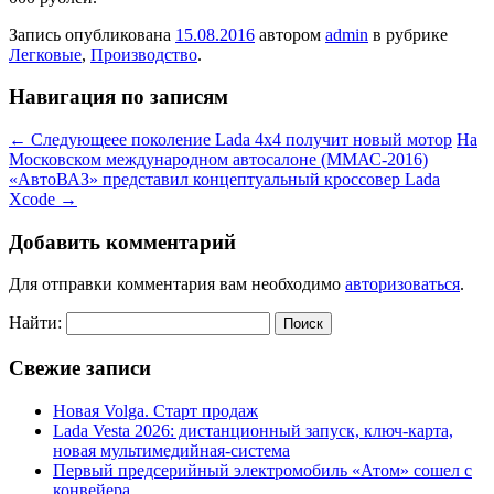
Запись опубликована
15.08.2016
автором
admin
в рубрике
Легковые
,
Производство
.
Навигация по записям
←
Следующеее поколение Lada 4х4 получит новый мотор
На
Московском международном автосалоне (ММАС-2016)
«АвтоВАЗ» представил концептуальный кроссовер Lada
Xcode
→
Добавить комментарий
Для отправки комментария вам необходимо
авторизоваться
.
Найти:
Свежие записи
Новая Volga. Старт продаж
Lada Vesta 2026: дистанционный запуск, ключ-карта,
новая мультимедийная-система
Первый предсерийный электромобиль «Атом» сошел с
конвейера