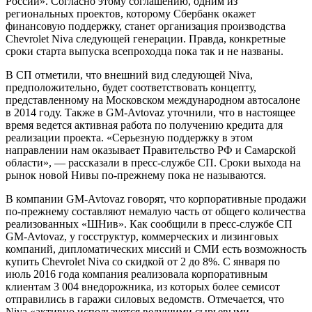
России». Согласно этому соглашению, одним из
региональных проектов, которому Сбербанк окажет
финансовую поддержку, станет организация производства
Chevrolet Niva следующей генерации. Правда, конкретные
сроки старта выпуска всепроходца пока так и не названы.
В СП отметили, что внешний вид следующей Niva,
предположительно, будет соответствовать концепту,
представленному на Московском международном автосалоне
в 2014 году. Также в GM-Avtovaz уточнили, что в настоящее
время ведется активная работа по получению кредита для
реализации проекта. «Серьезную поддержку в этом
направлении нам оказывает Правительство РФ и Самарской
области», — рассказали в пресс-службе СП. Сроки выхода на
рынок новой Нивы по-прежнему пока не называются.
В компании GM-Avtovaz говорят, что корпоративные продажи
по-прежнему составляют немалую часть от общего количества
реализованных «ШНив». Как сообщили в пресс-службе СП
GM-Avtovaz, у госструктур, коммерческих и лизинговых
компаний, дипломатических миссий и СМИ есть возможность
купить Chevrolet Niva со скидкой от 2 до 8%. С января по
июль 2016 года компания реализовала корпоративным
клиентам 3 004 внедорожника, из которых более семисот
отправились в гаражи силовых ведомств. Отмечается, что
Niva «активно используется ведущими сырьевыми,