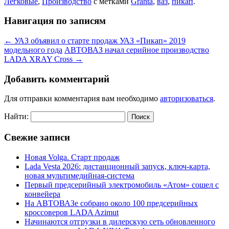
Легковые
,
Производство
с метками
Granta
,
ваз
,
пикап
.
Навигация по записям
←
УАЗ объявил о старте продаж УАЗ «Пикап» 2019
модельного года
АВТОВАЗ начал серийное производство
LADA XRAY Cross
→
Добавить комментарий
Для отправки комментария вам необходимо
авторизоваться
.
Найти:
Свежие записи
Новая Volga. Старт продаж
Lada Vesta 2026: дистанционный запуск, ключ-карта,
новая мультимедийная-система
Первый предсерийный электромобиль «Атом» сошел с
конвейера
На АВТОВАЗе собрано около 100 предсерийных
кроссоверов LADA Azimut
Начинаются отгрузки в дилерскую сеть обновленного