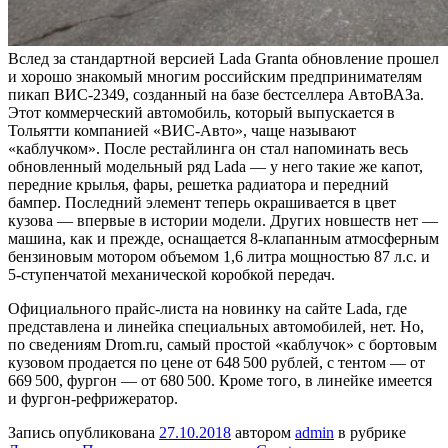
Вслед за стандартной версией Lada Granta обновление прошел
и хорошо знакомый многим российским предпринимателям
пикап ВИС-2349, созданный на базе бестселлера АвтоВАЗа.
Этот коммерческий автомобиль, который выпускается в
Тольятти компанией «ВИС-Авто», чаще называют
«каблучком». После рестайлинга он стал напоминать весь
обновленный модельный ряд Lada — у него такие же капот,
передние крылья, фары, решетка радиатора и передний
бампер. Последний элемент теперь окрашивается в цвет
кузова — впервые в истории модели. Других новшеств нет —
машина, как и прежде, оснащается 8-клапанным атмосферным
бензиновым мотором объемом 1,6 литра мощностью 87 л.с. и
5-ступенчатой механической коробкой передач.
Официального прайс-листа на новинку на сайте Lada, где
представлена и линейка специальных автомобилей, нет. Но,
по сведениям Drom.ru, самый простой «каблучок» с бортовым
кузовом продается по цене от 648 500 рублей, с тентом — от
669 500, фургон — от 680 500. Кроме того, в линейке имеется
и фургон-рефрижератор.
Запись опубликована
27.10.2018
автором
admin
в рубрике