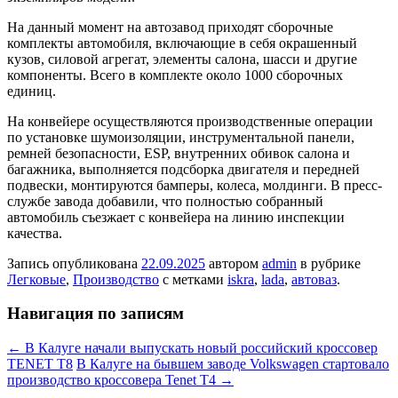
На данный момент на автозавод приходят сборочные
комплекты автомобиля, включающие в себя окрашенный
кузов, силовой агрегат, элементы салона, шасси и другие
компоненты. Всего в комплекте около 1000 сборочных
единиц.
На конвейере осуществляются производственные операции
по установке шумоизоляции, инструментальной панели,
ремней безопасности, ESP, внутренних обивок салона и
багажника, выполняется подсборка двигателя и передней
подвески, монтируются бамперы, колеса, молдинги. В пресс-
службе завода добавили, что полностью собранный
автомобиль съезжает с конвейера на линию инспекции
качества.
Запись опубликована
22.09.2025
автором
admin
в рубрике
Легковые
,
Производство
с метками
iskra
,
lada
,
автоваз
.
Навигация по записям
←
В Калуге начали выпускать новый российский кроссовер
TENET T8
В Калуге на бывшем заводе Volkswagen стартовало
производство кроссовера Tenet T4
→