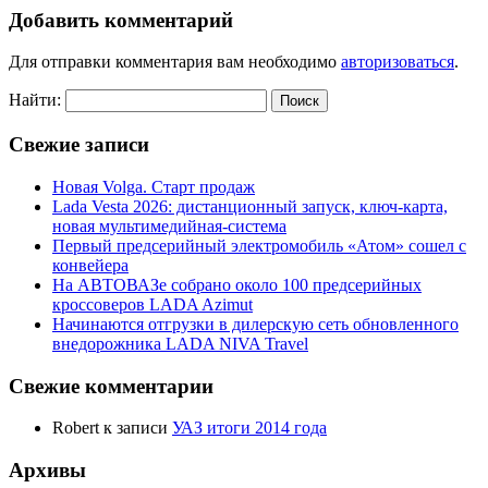
Добавить комментарий
Для отправки комментария вам необходимо
авторизоваться
.
Найти:
Свежие записи
Новая Volga. Старт продаж
Lada Vesta 2026: дистанционный запуск, ключ-карта,
новая мультимедийная-система
Первый предсерийный электромобиль «Атом» сошел с
конвейера
На АВТОВАЗе собрано около 100 предсерийных
кроссоверов LADA Azimut
Начинаются отгрузки в дилерскую сеть обновленного
внедорожника LADA NIVA Travel
Свежие комментарии
Robert
к записи
УАЗ итоги 2014 года
Архивы