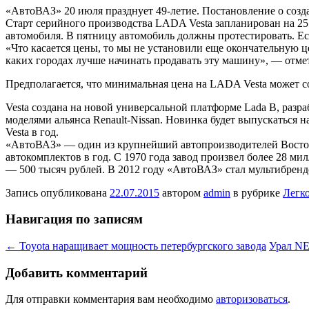
«АвтоВАЗ» 20 июля празднует 49-летие. Постановление о созда
Старт серийного производства LADA Vesta запланирован на 25 
автомобиля. В пятницу автомобиль должны протестировать. Есл
«Что касается цены, то мы не установили еще окончательную ц
каких городах лучше начинать продавать эту машину», — отме
Предполагается, что минимальная цена на LADA Vesta может со
Vesta создана на новой универсальной платформе Lada B, разра
моделями альянса Renault-Nissan. Новинка будет выпускаться 
Vesta в год.
«АвтоВАЗ» — один из крупнейший автопроизводителей Восточ
автокомплектов в год. С 1970 года завод произвел более 28 
— 500 тысяч рублей. В 2012 году «АвтоВАЗ» стал мультибренд
Запись опубликована
22.07.2015
автором
admin
в рубрике
Легк
Навигация по записям
←
Toyota наращивает мощность петербургского завода
Урал NE
Добавить комментарий
Для отправки комментария вам необходимо
авторизоваться
.