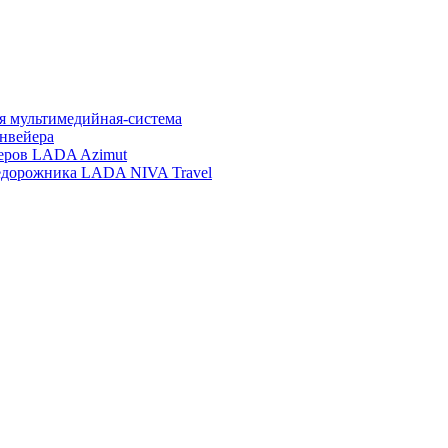
ая мультимедийная-система
нвейера
еров LADA Azimut
недорожника LADA NIVA Travel