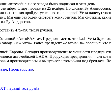
нии автомобильного завода было подписан в этот день.
сентября. Старт продаж на 25 ноября. По словам Бу Андерссона,
и испытания пройдут успешно, то на первой Vesta нанесут тисн
ену. Мы еще раз будем смотреть конкурентов. Мы смотрим, каки
тил Бу Андерссон.
ставить 475-490 тысяч рублей.
ботанной «АвтоВАЗом». Предполагается, что Lada Vesta будет ок
на заводе «ИжАвто». Ранее президент «АвтоВАЗа» сообщил, что 
ной Европы. Сегодня производственные мощности предприятия
миллионов автомобилей LADA. Продукция предприятия — легковы
овым производителем и выпускает автомобили под брендами Rena
овые
,
Производство
.
XT: первый тест-драйв
→