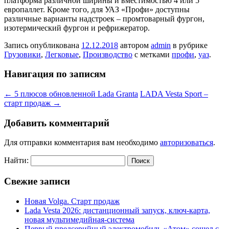
платформа различной ширины и вместимостью 4 или 5
европаллет. Кроме того, для УАЗ «Профи» доступны
различные варианты надстроек – промтоварный фургон,
изотермический фургон и рефрижератор.
Запись опубликована
12.12.2018
автором
admin
в рубрике
Грузовики
,
Легковые
,
Производство
с метками
профи
,
уаз
.
Навигация по записям
←
5 плюсов обновленной Lada Granta
LADA Vesta Sport –
старт продаж
→
Добавить комментарий
Для отправки комментария вам необходимо
авторизоваться
.
Найти:
Свежие записи
Новая Volga. Старт продаж
Lada Vesta 2026: дистанционный запуск, ключ-карта,
новая мультимедийная-система
Первый предсерийный электромобиль «Атом» сошел с