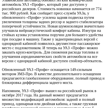
Ульяновский автозавод обновил легкий коммерческий
автомобиль УАЗ «Профи», который уже доступен у
российских дилеров. Стоимость новинки начинается от 774
тыс. 900 рублей. Как сообщает пресс-служба УАЗа, у
обновленного «Профи» усилена задняя подвеска путем
увеличения толщины задних рессор и заднего стабилизатора
поперечной устойчивости. Новая шумоизоляция значительно
улучшила виброакустический комфорт кабины. Изнутри на
стойках кузова установлены поручни для большего удобства
при посадке в машину. Также у заднеприводных версий с
однорядной кабиной появилось двухместное пассажирское
место с подлокотником. И теперь на УАЗ «Профи» можно
заказать круиз-контроль. Для снижения расхода топлива и
улучшения аэродинамических свойств автомобиля на все
версии с однорядной кабиной доступен спойлер-обтекатель.
Обновленный УАЗ «Профи» оснащается 149-сильным
мотором ЗМЗ-Про. В качестве дополнительного оснащения
предлагаются газобаллонное оборудование, полный привод и
блокировка дифференциала заднего моста.
Напомним, УАЗ «Профи» вышел на российский рынок в
октябре 2017 года. На данный момент предлагается
множество модификаций автомобиля: задний и полный
привод, одинарная или двойная кабина, а также грузовая