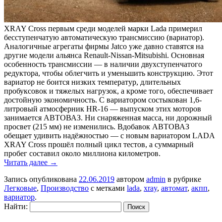
XRAY Cross первым среди моделей марки Lada примерил
бесступенчатую автоматическую трансмиссию (вариатор).
Аналогичные агрегаты фирмы Jatco уже давно ставятся на
другие модели альянса Renault-Nissan-Mitsubishi. Основная
особенность трансмиссии — в наличии двухступенчатого
редуктора, чтобы облегчить и уменьшить конструкцию. Этот
вариатор не боится низких температур, длительных
пробуксовок и тяжелых нагрузок, а кроме того, обеспечивает
достойную экономичность. С вариатором состыкован 1,6-
литровый атмосферник HR-16 — выпуском этих моторов
занимается АВТОВАЗ. Ни снаряженная масса, ни дорожный
просвет (215 мм) не изменились. Вдобавок АВТОВАЗ
обещает удивить надёжностью — с новым вариатором LADA
XRAY Cross прошёл полный цикл тестов, а суммарный
пробег составил около миллиона километров.
Читать далее
→
Запись опубликована
22.06.2019
автором
admin
в рубрике
Легковые
,
Производство
с метками
lada
,
xray
,
автомат
,
акпп
,
вариатор
.
Найти: