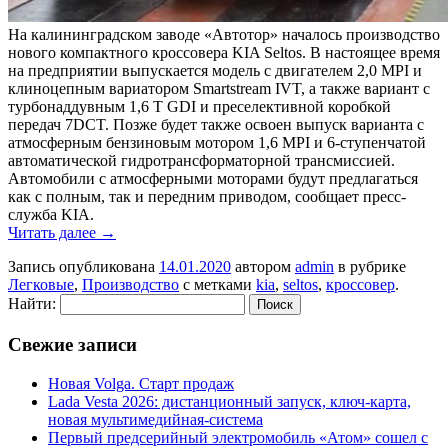
На калининградском заводе «Автотор» началось производство
нового компактного кроссовера KIA Seltos. В настоящее время
на предприятии выпускается модель с двигателем 2,0 MPI и
клиноцепным вариатором Smartstream IVT, а также вариант с
турбонаддувным 1,6 T GDI и преселективной коробкой
передач 7DCT. Позже будет также освоен выпуск варианта с
атмосферным бензиновым мотором 1,6 MPI и 6-ступенчатой
автоматической гидротрансформаторной трансмиссией.
Автомобили с атмосферными моторами будут предлагаться
как с полным, так и передним приводом, сообщает пресс-
служба KIA.
Читать далее
→
Запись опубликована
14.01.2020
автором
admin
в рубрике
Легковые
,
Производство
с метками
kia
,
seltos
,
кроссовер
.
Найти:
Свежие записи
Новая Volga. Старт продаж
Lada Vesta 2026: дистанционный запуск, ключ-карта,
новая мультимедийная-система
Первый предсерийный электромобиль «Атом» сошел с