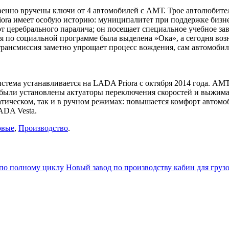
твенно вручены ключи от 4 автомобилей с АМТ. Трое автолюбит
ora имеет особую историю: муниципалитет при поддержке бизнес
церебрального паралича; он посещает специальное учебное завед
ия по социальной программе была выделена »Ока», а сегодня во
рансмиссия заметно упрощает процесс вождения, сам автомобил
тема устанавливается на LADA Priora с октября 2014 года. АМ
 были установлены актуаторы переключения скоростей и выжима
атическом, так и в ручном режимах: повышается комфорт автом
ADA Vesta.
овые
,
Производство
.
по полному циклу
Новый завод по производству кабин для груз