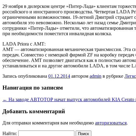
29 ноября в дилерском центре »Питер-Лада» клиентам торжес
российского и иностранного производства. Четвертая LADA Pri
ограниченными возможностями. 19-летний Дмитрий страдает от 
автомобиля это невозможно. Несколько лет назад семье Дмитр
сотрудники »Питер-Лады» отметили, что автоматизированная т
при необходимости поместится инвалидная коляска.
LADA Priora с АМТ:
АМТ — автоматизированная механическая трансмиссия. Эта сис
передач. Совместно с немецкой фирмой ZF на коробку передач
обеспечение. АМТ позволяет двигаться как в полностью автом
устанавливаться и на другие автомобили LADA, в том числе L
Запись опубликована
01.12.2014
автором
admin
в рубрике
Легк
Навигация по записям
←
На заводе АВТОТОР начат выпуск автомобилей KIA Cerato 
Добавить комментарий
Для отправки комментария вам необходимо
авторизоваться
.
Найти: