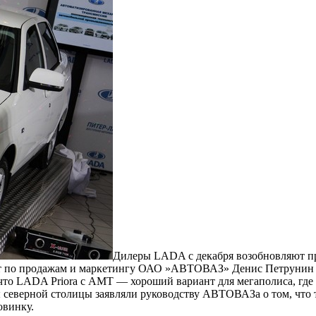
Дилеры LADA с декабря возобновляют пр
т по продажам и маркетингу ОАО »АВТОВАЗ» Денис Петрунин н
то LADA Priora c АМТ — хороший вариант для мегаполиса, где 
 северной столицы заявляли руководству АВТОВАЗа о том, что 
овинку.