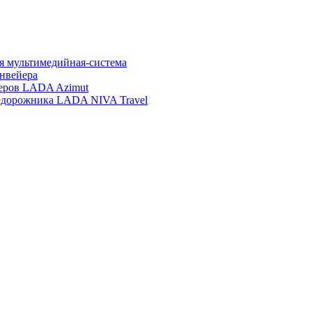
ая мультимедийная-система
нвейера
еров LADA Azimut
недорожника LADA NIVA Travel