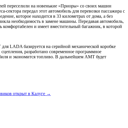
елей переселили на новенькие »Приоры» со своих машин
а-сектора передал этот автомобиль для перевозки пассажира с
ение, которое находится в 33 километрах от дома, а без
зникла необходимость в замене машины. Передавая автомобиль,
ь комфортабелен и имеет вместительный багажник, в которой
Т для LADA базируется на серийной механической коробке
 сцепления, разработано современное программное
обиля и экономится топливо. В дальнейшем АМТ будет
овиков открыт в Калуге
→